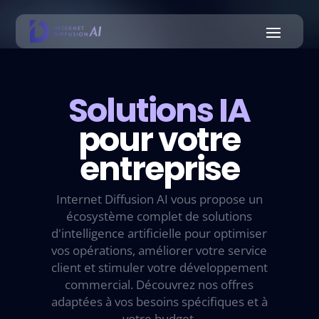
Solutions IA
pour votre
entreprise
Internet Diffusion AI vous propose un
écosystème complet de solutions
d'intelligence artificielle pour optimiser
vos opérations, améliorer votre service
client et stimuler votre développement
commercial. Découvrez nos offres
adaptées à vos besoins spécifiques et à
votre budget.