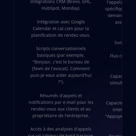
Intégrations CRM (Brevo, GHL,
l'appelant vers
HubSpot, Monday).
spécifique en f
demandé). Im
Intégration avec Google
assistants 
Calendar et cal.com pour la
ens
planification de rendez-vous.
Suivi/rapp
Scripts conversationnels
basiques (par exemple,
Flux convers
"Bonjour, c'est le bureau de
ét
[Nom de l'avocat]. Comment
puis-je vous aider aujourd'hui
Capacité de 
?").
simultanés (
forfai
Résumés d'appels et
notifications par e-mail pour les
Capacités d'IV
rendez-vous aux clients et au
Interactive
propriétaire de l'entreprise.
"Appuyez sur 1
ce
Accès à des analyses d'appels
sur un tableau de bord basique.