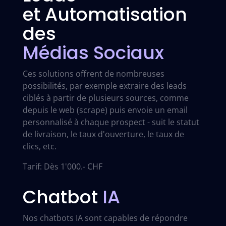
et Automatisation
des
Médias Sociaux
Ces solutions offrent de nombreuses
possibilités, par exemple extraire des leads
ciblés à partir de plusieurs sources, comme
depuis le web (scrape) puis envoie un email
personnalisé à chaque prospect - suit le statut
de livraison, le taux d'ouverture, le taux de
clics, etc.
Tarif: Dès 1'000.- CHF
Chatbot
IA
Nos chatbots IA sont capables de répondre