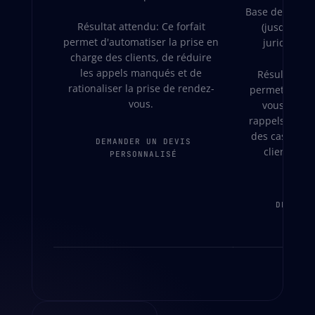
Base de conna
Résultat attendu: Ce forfait
(jusqu'à 1
permet d'automatiser la prise en
juridiques
charge des clients, de réduire
les appels manqués et de
Résultat att
rationaliser la prise de rendez-
permet de réd
vous.
vous manq
rappels, d'amé
des cas et de
DEMANDER UN DEVIS
clients att
PERSONNALISÉ
dépa
DEMANDE
PERS