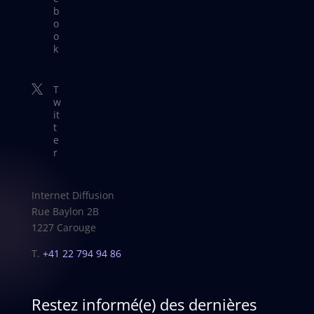
b
o
o
k
T

w
it
t
e
r
Internet Diffusion
Rue Baylon 2B
1227 Carouge
T.
+41 22 794 94 86
Restez informé(e) des dernières