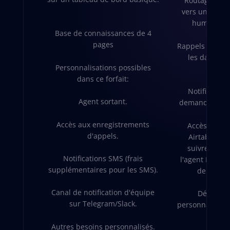
Routage d'a
vers un memb
humain (ve
Base de connaissances de 4
pages
Rappels par S
les dates d'
Personnalisations possibles
consu
dans ce forfait:
Notification
Agent sortant.
demandes urge
Accès aux enregistrements
Accès à un 
d'appels.
Airtable pe
suivre les 
Notifications SMS (frais
l'agent IA et l
supplémentaires pour les SMS).
de perfor
Canal de notification d'équipe
Développ
sur Telegram/Slack.
personnalisées 
log
Autres besoins personnalisés.